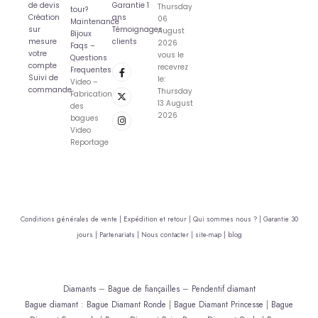
de devis
Garantie 1
Thursday
tour?
Création
ans
06
Maintenance
sur
Témoignages
August
Bijoux
mesure
clients
2026
Faqs –
votre
vous le
Questions
compte
recevrez
Frequentes
Suivi de
le:
Video –
commande
Thursday
Fabrication
13 August
des
2026
bagues
Video
Reportage
Conditions générales de vente |
Expédition et retour |
Qui sommes nous ? |
Garantie 30
jours |
Partenariats |
Nous contacter |
site-map |
blog
Diamants
–
Bague de fiançailles
–
Pendentif diamant
Bague diamant
:
Bague Diamant Ronde
|
Bague Diamant Princesse
|
Bague