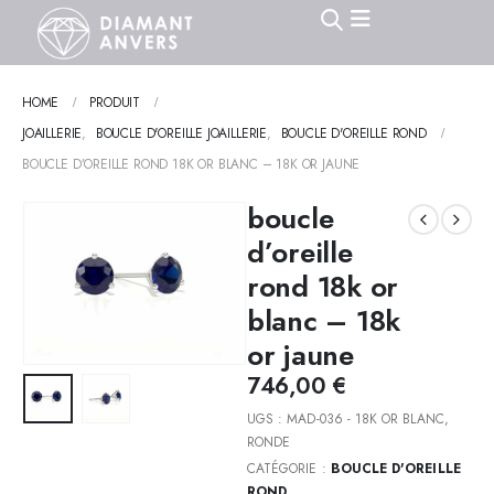
HOME
PRODUIT
JOAILLERIE
,
BOUCLE D'OREILLE JOAILLERIE
,
BOUCLE D'OREILLE ROND
BOUCLE D’OREILLE ROND 18K OR BLANC – 18K OR JAUNE
boucle
d’oreille
rond 18k or
blanc – 18k
or jaune
746,00
€
UGS :
MAD-036 - 18K OR BLANC,
RONDE
CATÉGORIE :
BOUCLE D'OREILLE
ROND