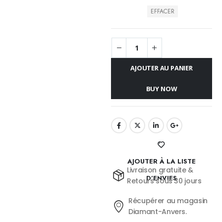
EFFACER
AJOUTER AU PANIER
BUY NOW
AJOUTER À LA LISTE
Livraison gratuite &
D’ENVIES
Retours sous 30 jours
Récupérer au magasin
Diamant-Anvers.