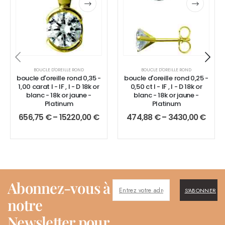
BOUCLE D'OREILLE ROND
BOUCLE D'OREILLE ROND
boucle d'oreille rond 0,35 -
boucle d'oreille rond 0,25 -
1,00 carat I - IF , I - D 18k or
0,50 ct I - IF , I - D 18k or
blanc - 18k or jaune -
blanc - 18k or jaune -
Platinum
Platinum
656,75
€
–
15220,00
€
474,88
€
–
3430,00
€
Abonnez-vous à
S'ABONNER
notre
Newsletter pour