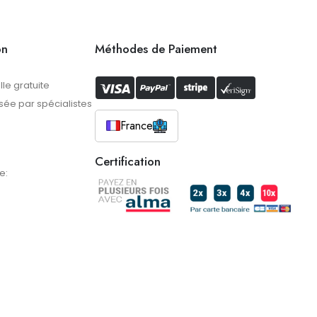
on
Méthodes de Paiement
lle gratuite
ée par spécialistes
France
Certification
e: