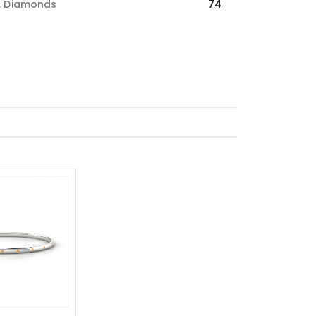
. Diamonds
74