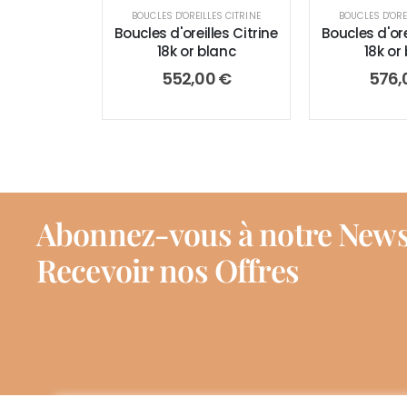
BOUCLES D'OREILLES CITRINE
BOUCLES D'ORE
Boucles d'oreilles Citrine
Boucles d'ore
18k or blanc
18k or
552,00
€
576,
Abonnez-vous à notre News
Recevoir nos Offres