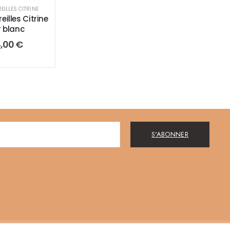
EILLES CITRINE
eilles Citrine
r blanc
4,00
€
S'ABONNER