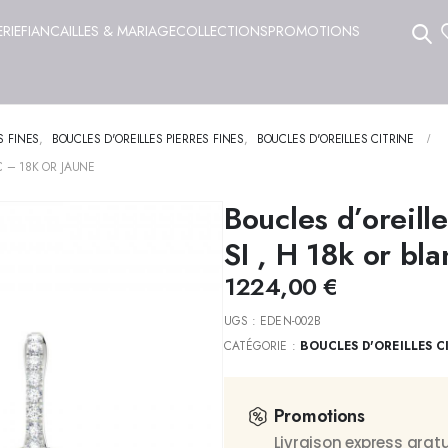
ERIE
FIANCAILLES & MARIAGE
COLLECTIONS
PROMOTIONS
S FINES
,
BOUCLES D'OREILLES PIERRES FINES
,
BOUCLES D'OREILLES CITRINE
C – 18K OR JAUNE
Boucles d’oreille
SI , H 18k or bl
1224,00
€
UGS :
EDEN-002B
CATÉGORIE :
BOUCLES D'OREILLES C
Promotions
Livraison express gra