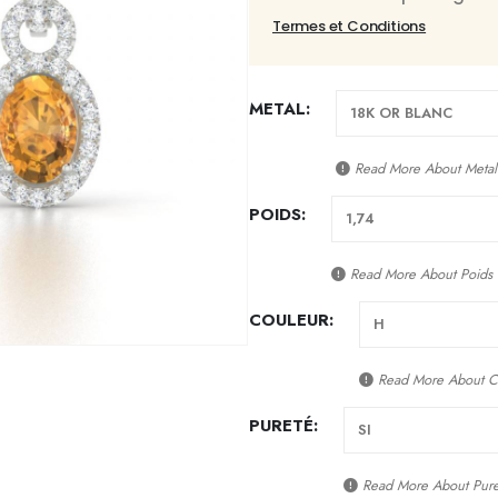
Termes et Conditions
METAL
Read More About
Metal
POIDS
Read More About
Poids
COULEUR
Read More About
C
PURETÉ
Read More About
Pur