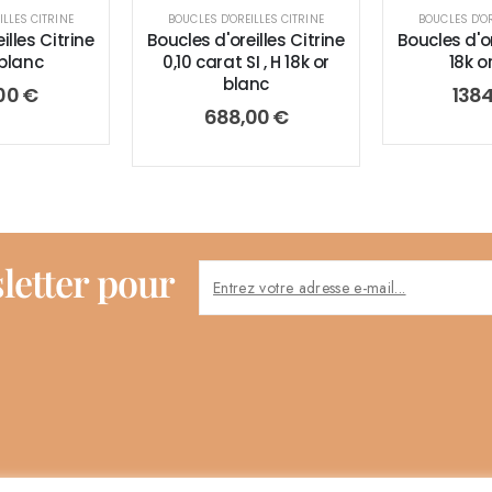
ILLES CITRINE
BOUCLES D'OREILLES CITRINE
BOUCLES D'OR
illes Citrine
Boucles d'oreilles Citrine
Boucles d'or
 blanc
0,10 carat SI , H 18k or
18k o
blanc
00
€
138
688,00
€
letter pour