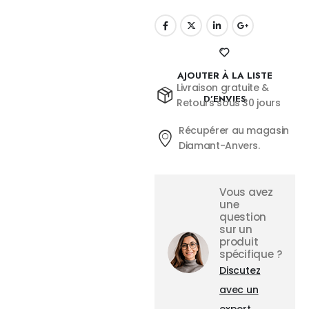
AJOUTER À LA LISTE
Livraison gratuite &
D’ENVIES
Retours sous 30 jours
Récupérer au magasin
Diamant-Anvers.
Vous avez
une
question
sur un
produit
spécifique ?
Discutez
avec un
expert