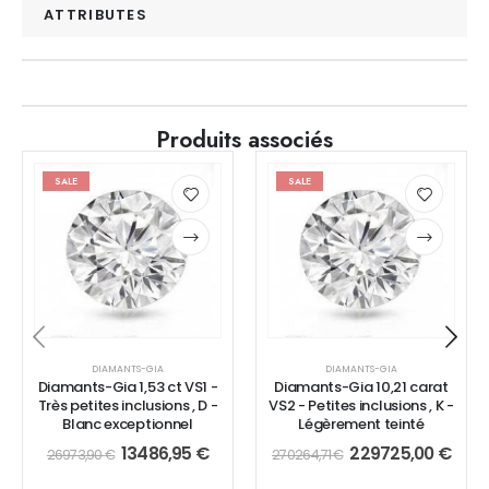
ATTRIBUTES
Produits associés
SALE
SALE
DIAMANTS-GIA
DIAMANTS-GIA
Diamants-Gia 1,53 ct VS1 -
Diamants-Gia 10,21 carat
Très petites inclusions , D -
VS2 - Petites inclusions , K -
Blanc exceptionnel
Légèrement teinté
13486,95
€
229725,00
€
26973,90
€
270264,71
€