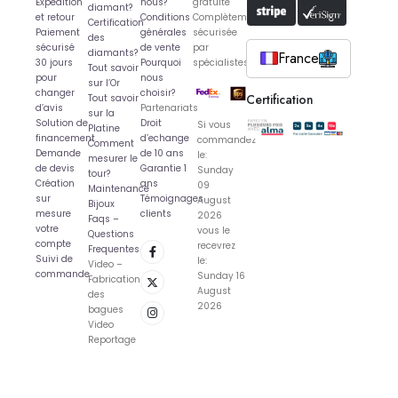
Expédition
nous?
gratuite
diamant?
et retour
Conditions
Complètement
Certification
Paiement
générales
sécurisée
des
sécurisé
de vente
par
diamants?
France
30 jours
Pourquoi
spécialistes
Tout savoir
pour
nous
sur l’Or
changer
choisir?
Certification
Tout savoir
d’avis
Partenariats
sur la
Solution de
Droit
Si vous
Platine
financement
d’echange
commandez
Comment
Demande
de 10 ans
le:
mesurer le
de devis
Garantie 1
Sunday
tour?
Création
ans
09
Maintenance
sur
Témoignages
August
Bijoux
mesure
clients
2026
Faqs –
votre
vous le
Questions
compte
recevrez
Frequentes
Suivi de
le:
Video –
commande
Sunday 16
Fabrication
August
des
2026
bagues
Video
Reportage