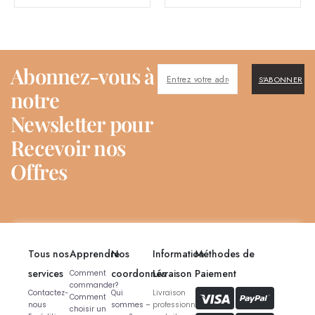
Abonnez-vous à
S'ABONNER
notre
Newsletter pour
Recevoir nos
Offres
Tous nos
Apprendre
Nos
Information
Méthodes de
services
coordonnés
Livraison
Paiement
Comment
commander?
Contactez-
Qui
Livraison
Comment
nous
sommes –
professionnelle
choisir un