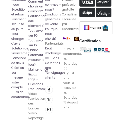
Comment
nous
sommes –
professionnelle
choisir un
Expédition
nous?
gratuite
diamant?
et retour
Conditions
Complètement
Certification
Paiement
générales
sécurisée
des
sécurisé
de vente
par
diamants?
France
30 jours
Pourquoi
spécialistes
Tout savoir
pour
nous
sur l’Or
changer
choisir?
Certification
Tout savoir
d’avis
Partenariats
sur la
Solution de
Droit
Si vous
Platine
financement
d’echange
commandez
Comment
Demande
de 10 ans
le:
mesurer le
de devis
Garantie 1
Saturday
tour?
Création
ans
08
Maintenance
sur
Témoignages
August
Bijoux
mesure
clients
2026
Faqs –
votre
vous le
Questions
compte
recevrez
Frequentes
Suivi de
le:
Video –
commande
Saturday
Fabrication
15 August
des
2026
bagues
Video
Reportage