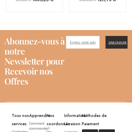
Abonnez-vous à
S'ABONNER
notre
Newsletter pour
Recevoir nos
Offres
Tous nos
Apprendre
Nos
Information
Méthodes de
services
coordonnés
Livraison
Paiement
Comment
commander?
Contactez-
Qui
Livraison