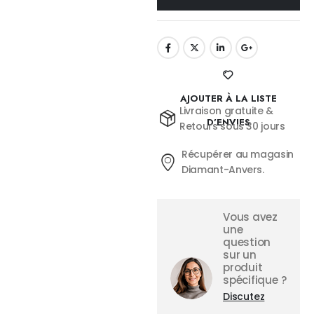
AJOUTER À LA LISTE
Livraison gratuite &
D’ENVIES
Retours sous 30 jours
Récupérer au magasin
Diamant-Anvers.
Vous avez
une
question
sur un
produit
spécifique ?
Discutez