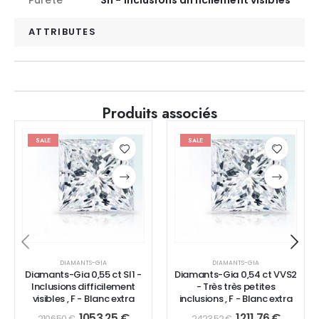
ATTRIBUTES
Produits associés
SALE
SALE
DIAMANTS-GIA
DIAMANTS-GIA
Diamants-Gia 0,55 ct SI1 -
Diamants-Gia 0,54 ct VVS2
Inclusions difficilement
- Très très petites
visibles , F - Blanc extra
inclusions , F - Blanc extra
1053,25
€
1211,76
€
2106,50
€
2423,52
€