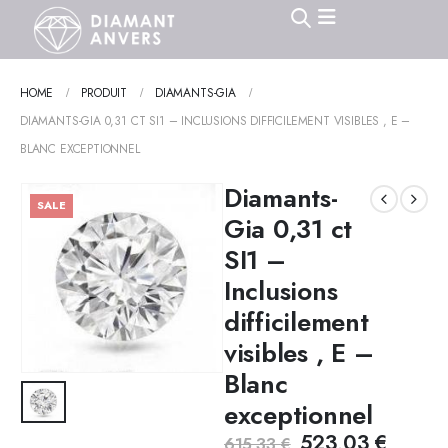
HOME
PRODUIT
DIAMANTS-GIA
DIAMANTS-GIA 0,31 CT SI1 – INCLUSIONS DIFFICILEMENT VISIBLES , E –
BLANC EXCEPTIONNEL
Diamants-
SALE
Gia 0,31 ct
SI1 –
Inclusions
difficilement
visibles , E –
Blanc
exceptionnel
523,03
€
615,33
€