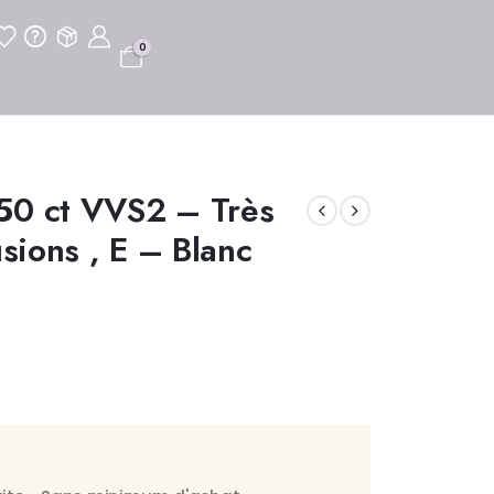
0
50 ct VVS2 – Très
usions , E – Blanc