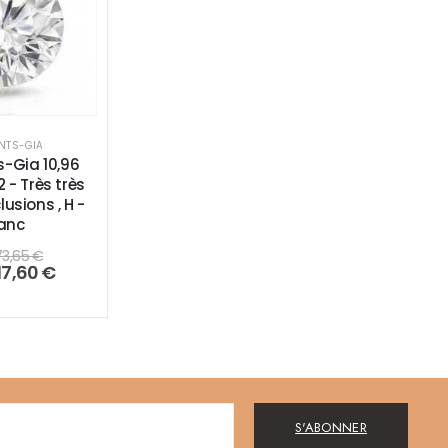
NTS-GIA
-Gia 10,96
 - Très très
lusions , H -
anc
73,65
€
17,60
€
S'ABONNER