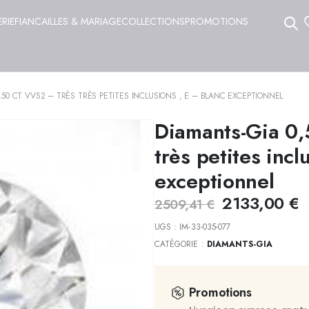
ERIE
FIANCAILLES & MARIAGE
COLLECTIONS
PROMOTIONS
,50 CT VVS2 – TRÈS TRÈS PETITES INCLUSIONS , E – BLANC EXCEPTIONNEL
Diamants-Gia 0,
très petites incl
exceptionnel
2133,00
€
2509,41
€
UGS :
IM-33-035-077
CATÉGORIE :
DIAMANTS-GIA
Promotions