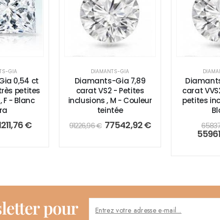
TS-GIA
DIAMANTS-GIA
DIAMA
ia 0,54 ct
Diamants-Gia 7,89
Diamants
très petites
carat VS2 - Petites
carat VVS2
, F - Blanc
inclusions , M - Couleur
petites inc
ra
teintée
Bl
1211,76
€
77542,92
€
91226,96
€
6583
5596
letter pour