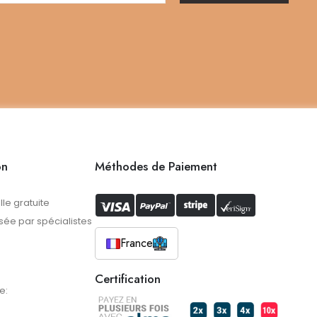
on
Méthodes de Paiement
lle gratuite
ée par spécialistes
France
Certification
e: