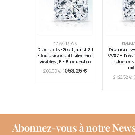
DIAMANTS-GIA
DIAMAN
Diamants-Gia 0,55 ct SI1
Diamants-G
- Inclusions difficilement
VVS2 - Très 
visibles , F - Blanc extra
inclusions 
ext
1053,25
€
2106,50
€
2423,52
€
Abonnez-vous à notre News