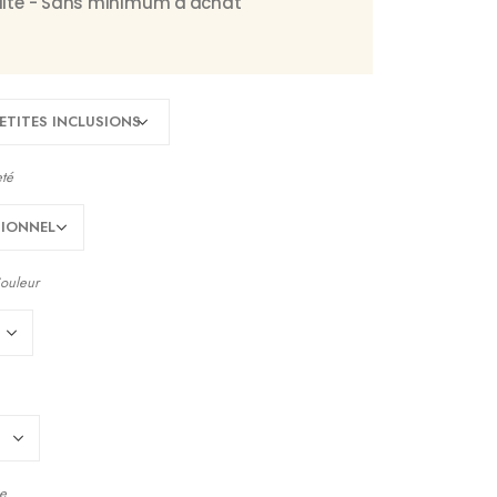
tuite - Sans minimum d'achat
eté
ouleur
e