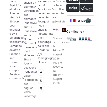
nous
sommes –
professionnelle
choisir un
Expédition
nous?
gratuite
diamant?
et retour
Conditions
Complètement
Certification
Paiement
générales
sécurisée
des
sécurisé
de vente
par
diamants?
France
30 jours
Pourquoi
spécialistes
Tout savoir
pour
nous
sur l’Or
changer
choisir?
Certification
Tout savoir
d’avis
Partenariats
sur la
Solution de
Droit
Si vous
Platine
financement
d’echange
commandez
Comment
Demande
de 10 ans
le:
mesurer le
de devis
Garantie 1
Friday 07
tour?
Création
ans
August
Maintenance
sur
Témoignages
2026
Bijoux
mesure
clients
vous le
Faqs –
votre
recevrez
Questions
compte
le:
Frequentes
Suivi de
Friday 14
Video –
commande
August
Fabrication
2026
des
bagues
Video
Reportage