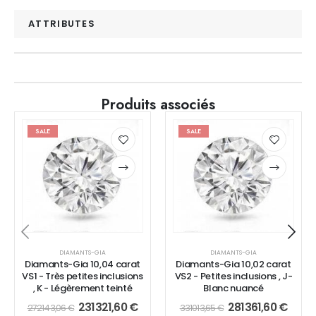
ATTRIBUTES
Produits associés
SALE
SALE
DIAMANTS-GIA
DIAMANTS-GIA
Diamants-Gia 10,04 carat
Diamants-Gia 10,02 carat
VS1 - Très petites inclusions
VS2 - Petites inclusions , J-
, K - Légèrement teinté
Blanc nuancé
231321,60
€
281361,60
€
272143,06
€
331013,65
€