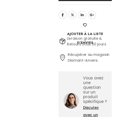
AJOUTER À LA LISTE
Livraison gratuite &
D’ENVIES
Retours sous 30 jours
Récupérer au magasin
Diamant-Anvers.
Vous avez
une
question
sur un
produit
spécifique ?
Discutez
avec un