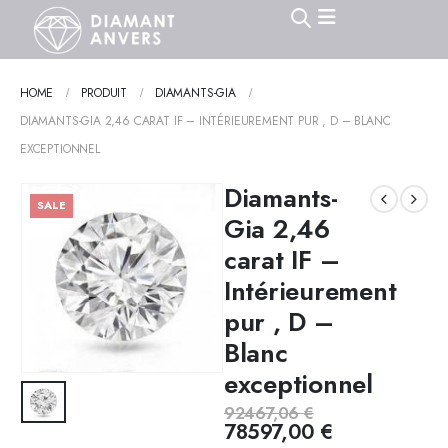
HOME
PRODUIT
DIAMANTS-GIA
DIAMANTS-GIA 2,46 CARAT IF – INTÉRIEUREMENT PUR , D – BLANC
EXCEPTIONNEL
Diamants-
SALE
Gia 2,46
carat IF –
Intérieurement
pur , D –
Blanc
exceptionnel
92467,06
€
78597,00
€