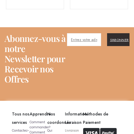
Abonnez-vous à
S'ABONNER
notre
Newsletter pour
Recevoir nos
Offres
Tous nos
Apprendre
Nos
Information
Méthodes de
services
coordonnés
Livraison
Paiement
Comment
commander?
Contactez-
Qui
Livraison
Comment