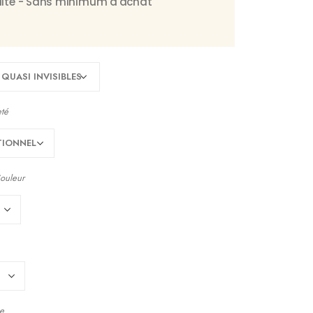
tuite - Sans minimum d'achat
eté
ouleur
e