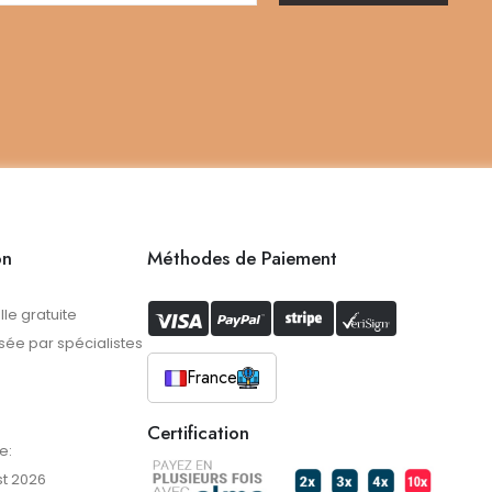
on
Méthodes de Paiement
lle gratuite
ée par spécialistes
France
Certification
e:
t 2026