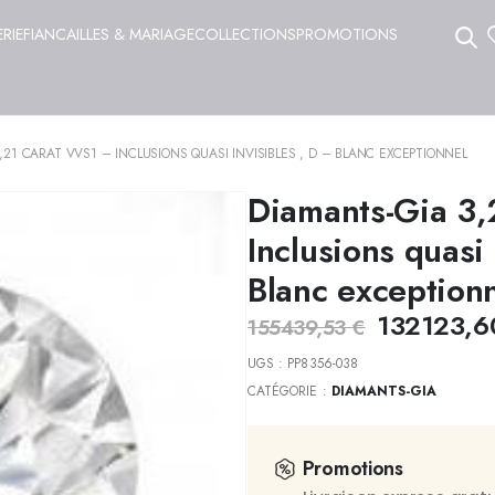
ERIE
FIANCAILLES & MARIAGE
COLLECTIONS
PROMOTIONS
,21 CARAT VVS1 – INCLUSIONS QUASI INVISIBLES , D – BLANC EXCEPTIONNEL
Diamants-Gia 3,
Inclusions quasi 
Blanc exception
132123,
155439,53
€
UGS :
PP8356-038
CATÉGORIE :
DIAMANTS-GIA
Promotions