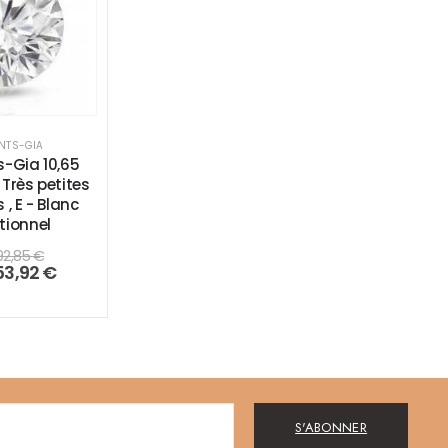
NTS-GIA
-Gia 10,65
 Très petites
 , E - Blanc
tionnel
92,85
€
53,92
€
S'ABONNER