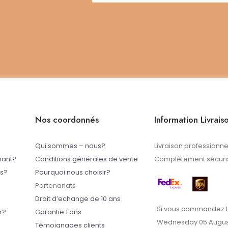
Nos coordonnés
Information Livrais
Qui sommes – nous?
Livraison professionne
mant?
Conditions générales de vente
Complètement sécuris
ts?
Pourquoi nous choisir?
Partenariats
Droit d’echange de 10 ans
Si vous commandez l
r?
Garantie 1 ans
Wednesday 05 Augus
Témoignages clients