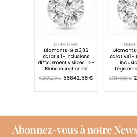
DIAMANTS-GIA
DIAMAN
Diamants-Gia 3,06
Diamants-
carat SI1 - Inclusions
carat VS1 - 
difficilement visibles , D -
inclusio
Blanc exceptionnel
Légèreme
56842,56
€
2
66873,60
€
272143,06
€
Abonnez-vous à notre News