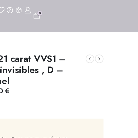
0
21 carat VVS1 –
invisibles , D –
nel
60
€