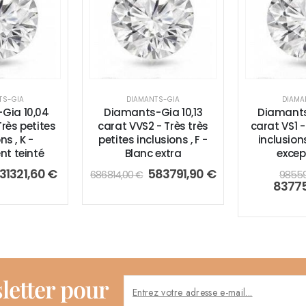
TS-GIA
DIAMANTS-GIA
DIAMA
Gia 10,04
Diamants-Gia 10,13
Diamants
Très petites
carat VVS2 - Très très
carat VS1 -
ns , K -
petites inclusions , F -
inclusions
nt teinté
Blanc extra
excep
31321,60
€
583791,90
€
686814,00
€
9855
8377
letter pour