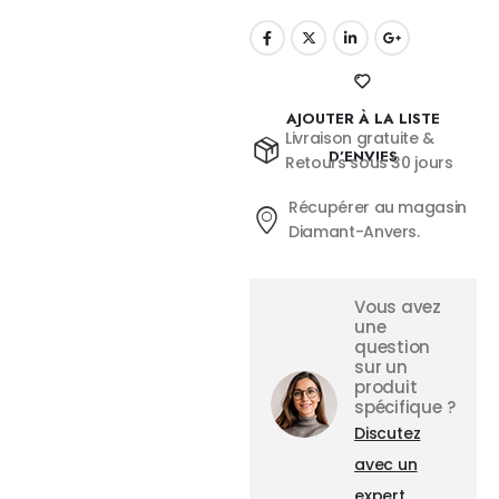
AJOUTER À LA LISTE
Livraison gratuite &
D’ENVIES
Retours sous 30 jours
Récupérer au magasin
Diamant-Anvers.
Vous avez
une
question
sur un
produit
spécifique ?
Discutez
avec un
expert