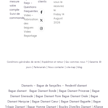
mesure
clients
vous le
Faqs –
votre
recevrez
Questions
compte
le:
Frequentes
Suivi de
Friday 14
Video –
commande
August
Fabrication
2026
des
bagues
Video
Reportage
Conditions générales de vente |
Expédition et retour |
Qui sommes nous ? |
Garantie 30
jours |
Partenariats |
Nous contacter |
site-map |
blog
Diamants
–
Bague de fiançailles
–
Pendentif diamant
Bague diamant
:
Bague Diamant Ronde
|
Bague Diamant Princesse
|
Bague
Diamant Emeraude
|
Bague Diamant Poire
Bague Diamant Ovale
|
Bague
Diamant Marquise
|
Bague Diamant Coeur
|
Bague Diamant Baguette
|
Bague
Trilogie Diamant
|
Bague Homme Diamant
|
Boucles D’oreilles Diamant
|
Alliance