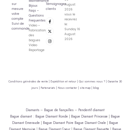
Maintenance
sur
Témoignages
August
Bijoux
mesure
clients
2026
Faqs –
votre
vous le
Questions
compte
recevrez
Frequentes
Suivi de
le:
Video –
commande
Sunday 16
Fabrication
August
des
2026
bagues
Video
Reportage
Conditions générales de vente |
Expédition et retour |
Qui sommes nous ? |
Garantie 30
jours |
Partenariats |
Nous contacter |
site-map |
blog
Diamants
–
Bague de fiançailles
–
Pendentif diamant
Bague diamant
:
Bague Diamant Ronde
|
Bague Diamant Princesse
|
Bague
Diamant Emeraude
|
Bague Diamant Poire
Bague Diamant Ovale
|
Bague
Diamant Marquise
|
Bague Diamant Coeur
|
Bague Diamant Baguette
|
Bague