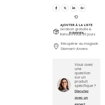
AJOUTER À LA LISTE
Livraison gratuite &
D’ENVIES
Retours sous 30 jours
Récupérer au magasin
Diamant-Anvers.
Vous avez
une
question
sur un
produit
spécifique ?
Discutez
avec un
expert