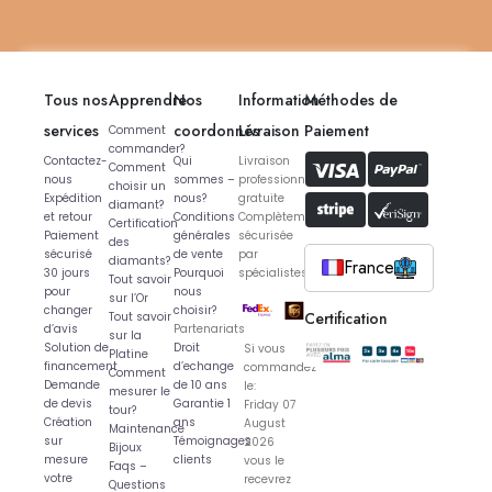
Tous nos
Apprendre
Nos
Information
Méthodes de
services
coordonnés
Livraison
Paiement
Comment
commander?
Contactez-
Qui
Livraison
Comment
nous
sommes –
professionnelle
choisir un
Expédition
nous?
gratuite
diamant?
et retour
Conditions
Complètement
Certification
Paiement
générales
sécurisée
des
sécurisé
de vente
par
diamants?
France
30 jours
Pourquoi
spécialistes
Tout savoir
pour
nous
sur l’Or
changer
choisir?
Certification
Tout savoir
d’avis
Partenariats
sur la
Solution de
Droit
Si vous
Platine
financement
d’echange
commandez
Comment
Demande
de 10 ans
le:
mesurer le
de devis
Garantie 1
Friday 07
tour?
Création
ans
August
Maintenance
sur
Témoignages
2026
Bijoux
mesure
clients
vous le
Faqs –
votre
recevrez
Questions