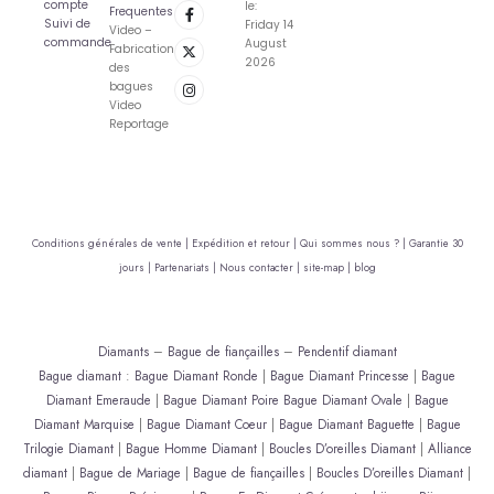
compte
le:
Frequentes
Suivi de
Friday 14
Video –
commande
August
Fabrication
2026
des
bagues
Video
Reportage
Conditions générales de vente |
Expédition et retour |
Qui sommes nous ? |
Garantie 30
jours |
Partenariats |
Nous contacter |
site-map |
blog
Diamants
–
Bague de fiançailles
–
Pendentif diamant
Bague diamant
:
Bague Diamant Ronde
|
Bague Diamant Princesse
|
Bague
Diamant Emeraude
|
Bague Diamant Poire
Bague Diamant Ovale
|
Bague
Diamant Marquise
|
Bague Diamant Coeur
|
Bague Diamant Baguette
|
Bague
Trilogie Diamant
|
Bague Homme Diamant
|
Boucles D’oreilles Diamant
|
Alliance
diamant
|
Bague de Mariage
|
Bague de fiançailles
|
Boucles D’oreilles Diamant
|