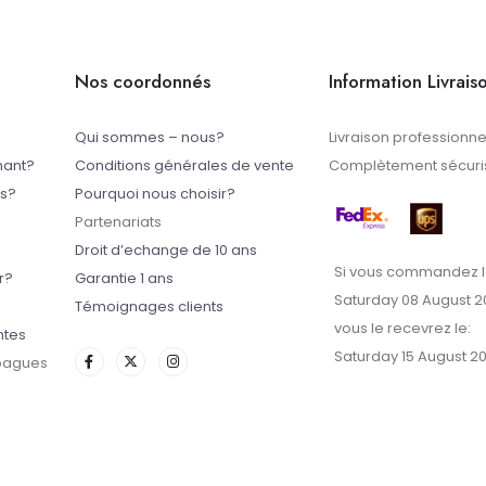
Nos coordonnés
Information Livrais
Qui sommes – nous?
Livraison professionne
mant?
Conditions générales de vente
Complètement sécuris
ts?
Pourquoi nous choisir?
Partenariats
Droit d’echange de 10 ans
Si vous commandez l
r?
Garantie 1 ans
Saturday 08 August 2
Témoignages clients
vous le recevrez le:
ntes
Saturday 15 August 2
 bagues