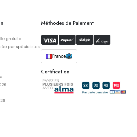
on
Méthodes de Paiement
lle gratuite
ée par spécialistes
France
Certification
e:
026
026