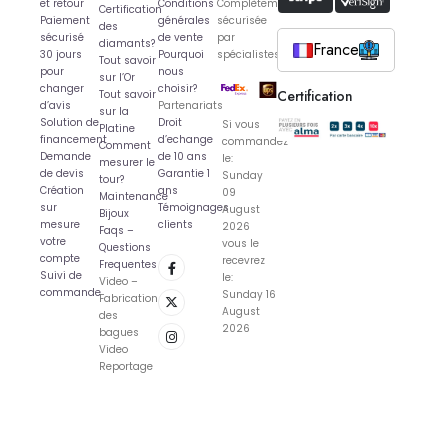
et retour
Conditions
Complètement
Certification
Paiement
générales
sécurisée
des
sécurisé
de vente
par
diamants?
France
30 jours
Pourquoi
spécialistes
Tout savoir
pour
nous
sur l’Or
changer
choisir?
Certification
Tout savoir
d’avis
Partenariats
sur la
Solution de
Droit
Si vous
Platine
financement
d’echange
commandez
Comment
Demande
de 10 ans
le:
mesurer le
de devis
Garantie 1
Sunday
tour?
Création
ans
09
Maintenance
sur
Témoignages
August
Bijoux
mesure
clients
2026
Faqs –
votre
vous le
Questions
compte
recevrez
Frequentes
Suivi de
le:
Video –
commande
Sunday 16
Fabrication
August
des
2026
bagues
Video
Reportage