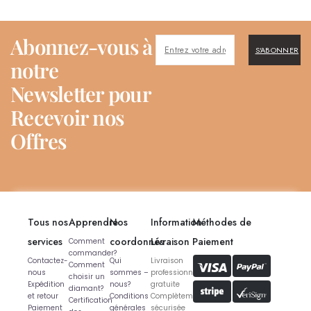
Abonnez-vous à
S'ABONNER
notre
Newsletter pour
Recevoir nos
Offres
Tous nos
Apprendre
Nos
Information
Méthodes de
services
coordonnés
Livraison
Paiement
Comment
commander?
Contactez-
Qui
Livraison
Comment
nous
sommes –
professionnelle
choisir un
Expédition
nous?
gratuite
diamant?
et retour
Conditions
Complètement
Certification
Paiement
générales
sécurisée