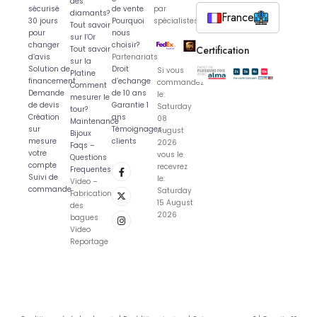
des
sécurisé
de vente
par
diamants?
France
30 jours
Pourquoi
spécialistes
Tout savoir
pour
nous
sur l’Or
changer
choisir?
Certification
Tout savoir
d’avis
Partenariats
sur la
Solution de
Droit
Si vous
Platine
financement
d’echange
commandez
Comment
Demande
de 10 ans
le:
mesurer le
de devis
Garantie 1
Saturday
tour?
Création
ans
08
Maintenance
sur
Témoignages
August
Bijoux
mesure
clients
2026
Faqs –
votre
vous le
Questions
compte
recevrez
Frequentes
Suivi de
le:
Video –
commande
Saturday
Fabrication
15 August
des
2026
bagues
Video
Reportage